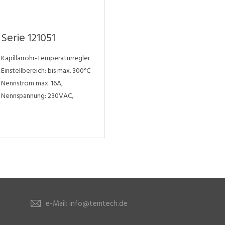
Serie 121051
Kapillarrohr-Temperaturregler
Einstellbereich: bis max. 300°C
Nennstrom max. 16A,
Nennspannung: 230VAC,
e-Mail: info@temtech.de